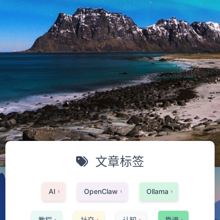
文章标签
AI
OpenClaw
Ollama
1
1
1
教程
社交
认知
靠谱